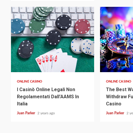
ONLINE CASINO
ONLINE CASINO
I Casinò Online Legali Non
The Best W
Regolamentati Dall’AAMS In
Withdraw Fun
Italia
Casino
Juan Parker
2 years ago
Juan Parker
2 ye