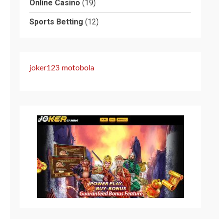
Online Casino
(19)
Sports Betting
(12)
joker123 motobola