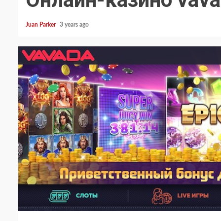
Juan Parker
3 years ago