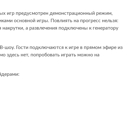
ьных игр предусмотрен демонстрационный режим,
ками основной игры. Повлиять на прогресс нельзя:
 накрутки, а развлечения подключены к генератору
В-шоу. Гости подключаются к игре в прямом эфире из
о здесь нет, попробовать играть можно на
йдерами: