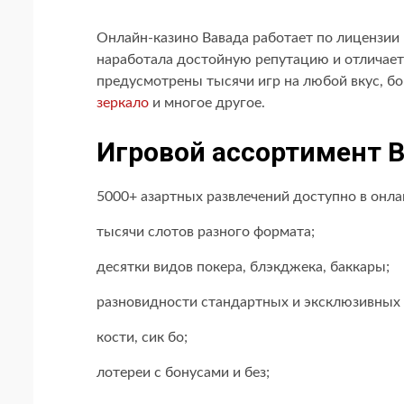
Онлайн-казино Вавада работает по лицензии
наработала достойную репутацию и отличает
предусмотрены тысячи игр на любой вкус, 
зеркало
и многое другое.
Игровой ассортимент 
5000+ азартных развлечений доступно в онла
тысячи слотов разного формата;
десятки видов покера, блэкджека, баккары;
разновидности стандартных и эксклюзивных 
кости, сик бо;
лотереи с бонусами и без;