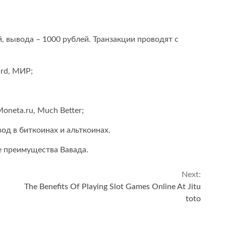
 вывода – 1000 рублей. Транзакции проводят с
ard, МИР;
oneta.ru, Much Better;
д в биткоинах и альткоинах.
е преимущества Вавада.
Next:
The Benefits Of Playing Slot Games Online At Jitu
toto