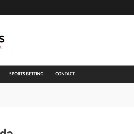
SPORTS BETTING
CONTACT
da