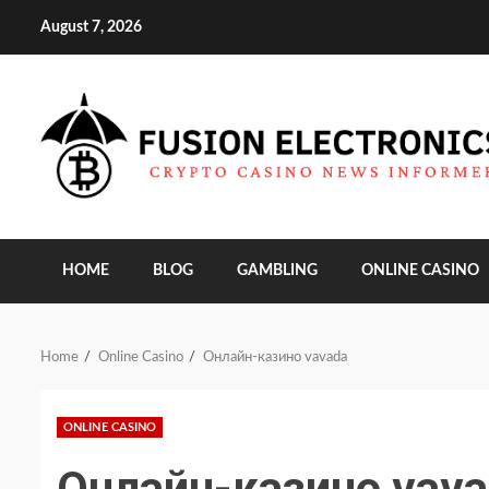
Skip
August 7, 2026
to
content
HOME
BLOG
GAMBLING
ONLINE CASINO
Home
Online Casino
Онлайн-казино vavada
ONLINE CASINO
Онлайн-казино vava