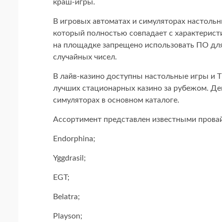
краш-игры.
В игровых автоматах и симуляторах настол
который полностью совпадает с характеристи
на площадке запрещено использовать ПО для
случайных чисел.
В лайв-казино доступны настольные игры и Т
лучших стационарных казино за рубежом. Дем
симуляторах в основном каталоге.
Ассортимент представлен известными прова
Endorphina;
Yggdrasil;
EGT;
Belatra;
Playson;