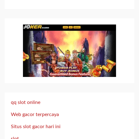
qq slot online
Web gacor terpercaya
Situs slot gacor hari ini
slot