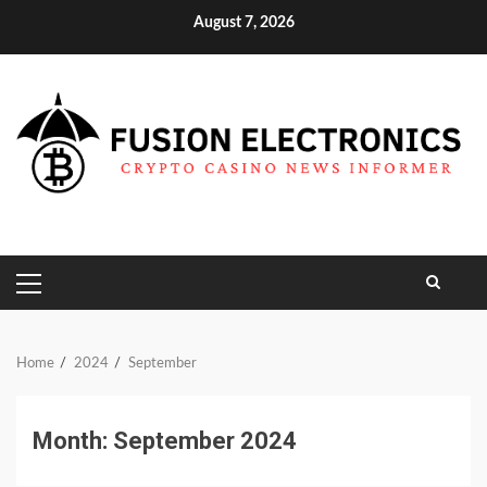
Skip
August 7, 2026
to
content
PRIMARY
MENU
Home
2024
September
Month:
September 2024