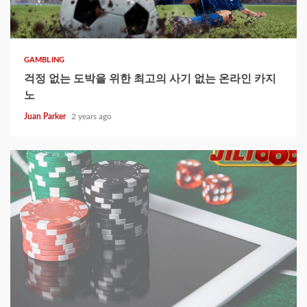
GAMBLING
걱정 없는 도박을 위한 최고의 사기 없는 온라인 카지
노
Juan Parker
2 years ago