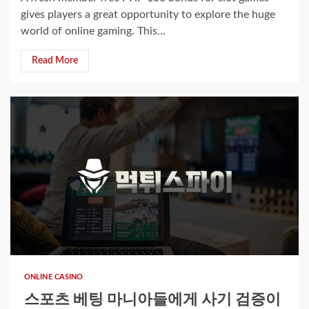
gives players a great opportunity to explore the huge
world of online gaming. This...
Read More
ONLINE CASINO
스포츠 베팅 마니아들에게 사기 검증이