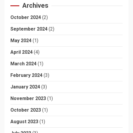
Archives
October 2024
(2)
September 2024
(2)
May 2024
(1)
April 2024
(4)
March 2024
(1)
February 2024
(3)
January 2024
(3)
November 2023
(1)
October 2023
(1)
August 2023
(1)