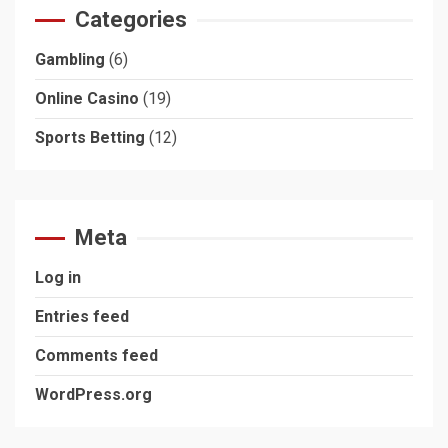
Categories
Gambling
(6)
Online Casino
(19)
Sports Betting
(12)
Meta
Log in
Entries feed
Comments feed
WordPress.org