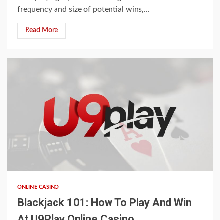
frequency and size of potential wins,...
Read More
ONLINE CASINO
Blackjack 101: How To Play And Win
At U9Play Online Casino