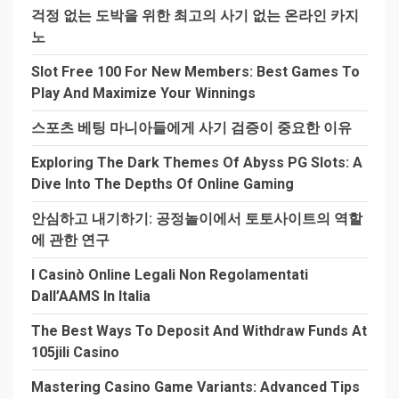
걱정 없는 도박을 위한 최고의 사기 없는 온라인 카지
노
Slot Free 100 For New Members: Best Games To
Play And Maximize Your Winnings
스포츠 베팅 마니아들에게 사기 검증이 중요한 이유
Exploring The Dark Themes Of Abyss PG Slots: A
Dive Into The Depths Of Online Gaming
안심하고 내기하기: 공정놀이에서 토토사이트의 역할
에 관한 연구
I Casinò Online Legali Non Regolamentati
Dall’AAMS In Italia
The Best Ways To Deposit And Withdraw Funds At
105jili Casino
Mastering Casino Game Variants: Advanced Tips