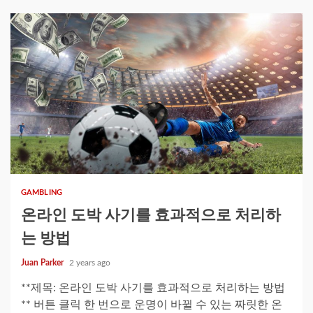
GAMBLING
온라인 도박 사기를 효과적으로 처리하
는 방법
Juan Parker
2 years ago
**제목: 온라인 도박 사기를 효과적으로 처리하는 방법
** 버튼 클릭 한 번으로 운명이 바뀔 수 있는 짜릿한 온