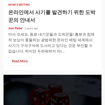
SPORTS BETTING
온라인에서 사기를 발견하기 위한 도박
꾼의 안내서
Juan Parker
3 years ago
어서 오세요, 동료 내기꾼들과 도박꾼들! 흥분과 잠재
적 보상이 충돌하는 광범위한 온라인 베팅 세계에서
사기가 구석구석에 도사리고 있다는 것은 부인할 수
없습니다. 하지만 두려워하지 마!...
Read More