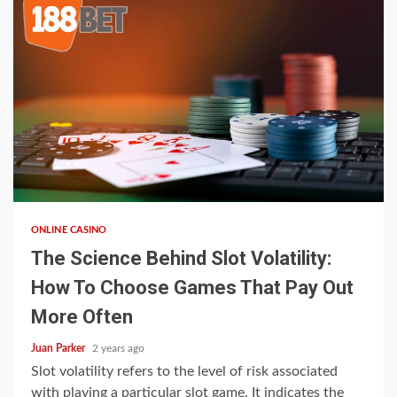
ONLINE CASINO
The Science Behind Slot Volatility:
How To Choose Games That Pay Out
More Often
Juan Parker
2 years ago
Slot volatility refers to the level of risk associated
with playing a particular slot game. It indicates the