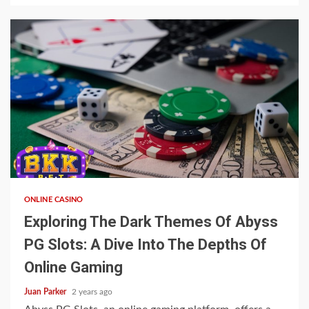
ONLINE CASINO
Exploring The Dark Themes Of Abyss
PG Slots: A Dive Into The Depths Of
Online Gaming
Juan Parker
2 years ago