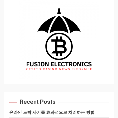
Recent Posts
온라인 도박 사기를 효과적으로 처리하는 방법