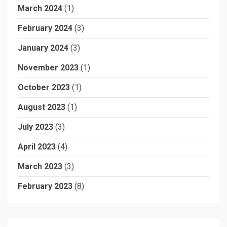
March 2024
(1)
February 2024
(3)
January 2024
(3)
November 2023
(1)
October 2023
(1)
August 2023
(1)
July 2023
(3)
April 2023
(4)
March 2023
(3)
February 2023
(8)