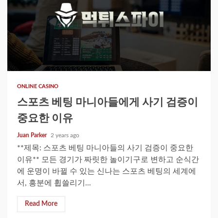
ONLINE CASINO
스포츠 베팅 마니아들에게 사기 검증이
중요한 이유
Juan Parker
2 years ago
**제목: 스포츠 베팅 마니아들의 사기 검증이 중요한
이유** 모든 경기가 짜릿한 놀이기구로 변하고 순식간
에 운명이 바뀔 수 있는 신나는 스포츠 베팅의 세계에
서, 흥분에 휩쓸리기...
Read More