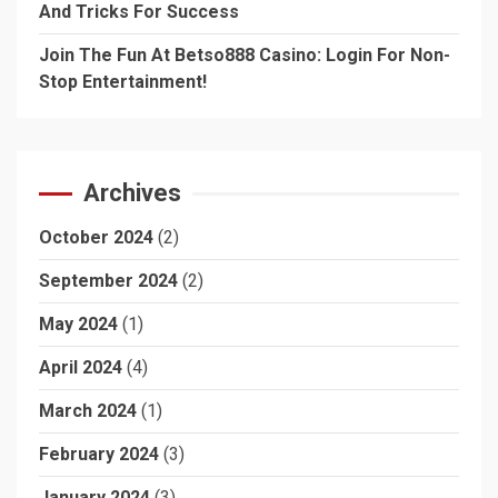
And Tricks For Success
Join The Fun At Betso888 Casino: Login For Non-
Stop Entertainment!
Archives
October 2024
(2)
September 2024
(2)
May 2024
(1)
April 2024
(4)
March 2024
(1)
February 2024
(3)
January 2024
(3)