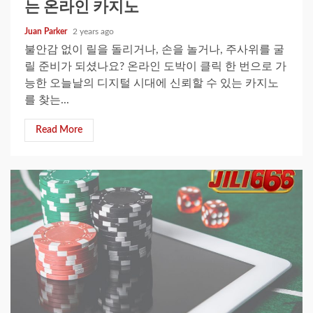
는 온라인 카지노
Juan Parker
2 years ago
불안감 없이 릴을 돌리거나, 손을 놀거나, 주사위를 굴
릴 준비가 되셨나요? 온라인 도박이 클릭 한 번으로 가
능한 오늘날의 디지털 시대에 신뢰할 수 있는 카지노
를 찾는...
Read More