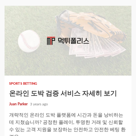
SPORTS BETTING
온라인 도박 검증 서비스 자세히 보기
Juan Parker
3 years ago
개략적인 온라인 도박 플랫폼에 시간과 돈을 낭비하는
데 지쳤습니까? 공정한 플레이, 투명한 거래 및 신뢰할
수 있는 고객 지원을 보장하는 안전하고 안전한 베팅 환