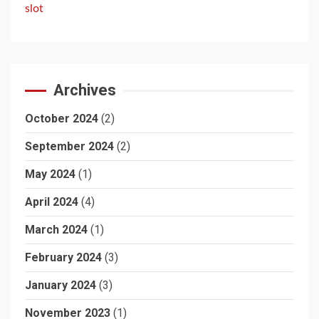
slot
Archives
October 2024
(2)
September 2024
(2)
May 2024
(1)
April 2024
(4)
March 2024
(1)
February 2024
(3)
January 2024
(3)
November 2023
(1)