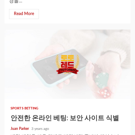
경을...
Read More
SPORTS BETTING
안전한 온라인 베팅: 보안 사이트 식별
Juan Parker
3 years ago