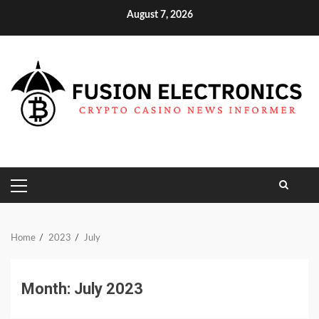
Skip
August 7, 2026
to
content
PRIMARY
MENU
Home
2023
July
Month:
July 2023