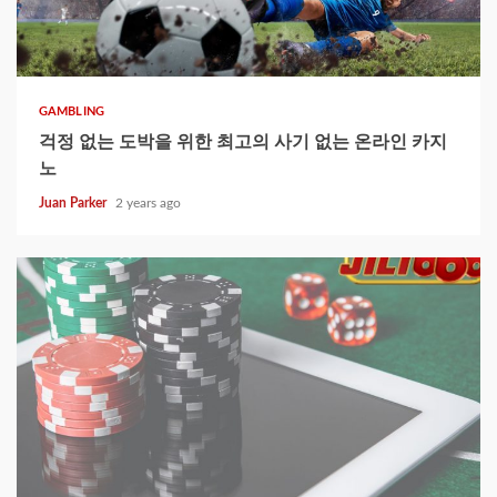
GAMBLING
걱정 없는 도박을 위한 최고의 사기 없는 온라인 카지
노
Juan Parker
2 years ago