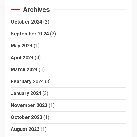
Archives
October 2024
(2)
September 2024
(2)
May 2024
(1)
April 2024
(4)
March 2024
(1)
February 2024
(3)
January 2024
(3)
November 2023
(1)
October 2023
(1)
August 2023
(1)