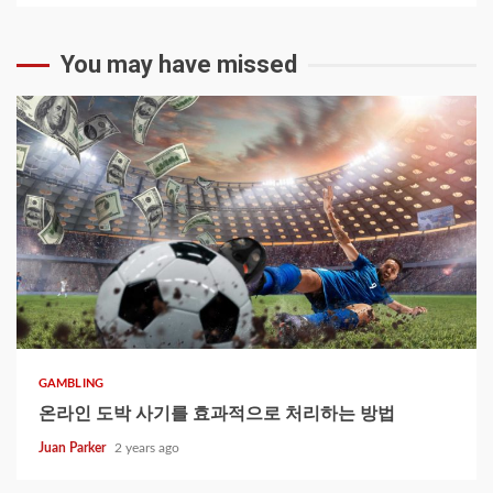
You may have missed
GAMBLING
온라인 도박 사기를 효과적으로 처리하는 방법
Juan Parker
2 years ago