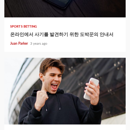
SPORTS BETTING
온라인에서 사기를 발견하기 위한 도박꾼의 안내서
Juan Parker
3 years ago