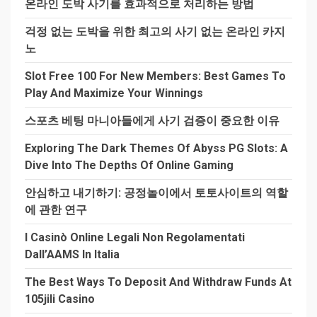
온라인 도박 사기를 효과적으로 처리하는 방법
걱정 없는 도박을 위한 최고의 사기 없는 온라인 카지
노
Slot Free 100 For New Members: Best Games To
Play And Maximize Your Winnings
스포츠 베팅 마니아들에게 사기 검증이 중요한 이유
Exploring The Dark Themes Of Abyss PG Slots: A
Dive Into The Depths Of Online Gaming
안심하고 내기하기: 공정놀이에서 토토사이트의 역할
에 관한 연구
I Casinò Online Legali Non Regolamentati
Dall’AAMS In Italia
The Best Ways To Deposit And Withdraw Funds At
105jili Casino