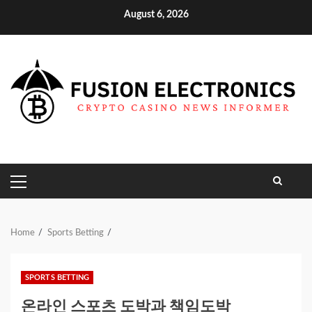
Skip
August 6, 2026
to
content
PRIMARY
MENU
Home
Sports Betting
SPORTS BETTING
온라인 스포츠 도박과 책임도박