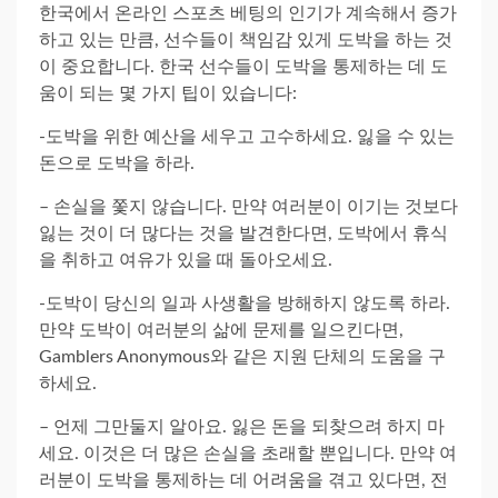
한국에서 온라인 스포츠 베팅의 인기가 계속해서 증가
하고 있는 만큼, 선수들이 책임감 있게 도박을 하는 것
이 중요합니다. 한국 선수들이 도박을 통제하는 데 도
움이 되는 몇 가지 팁이 있습니다:
-도박을 위한 예산을 세우고 고수하세요. 잃을 수 있는
돈으로 도박을 하라.
– 손실을 쫓지 않습니다. 만약 여러분이 이기는 것보다
잃는 것이 더 많다는 것을 발견한다면, 도박에서 휴식
을 취하고 여유가 있을 때 돌아오세요.
-도박이 당신의 일과 사생활을 방해하지 않도록 하라.
만약 도박이 여러분의 삶에 문제를 일으킨다면,
Gamblers Anonymous와 같은 지원 단체의 도움을 구
하세요.
– 언제 그만둘지 알아요. 잃은 돈을 되찾으려 하지 마
세요. 이것은 더 많은 손실을 초래할 뿐입니다. 만약 여
러분이 도박을 통제하는 데 어려움을 겪고 있다면, 전