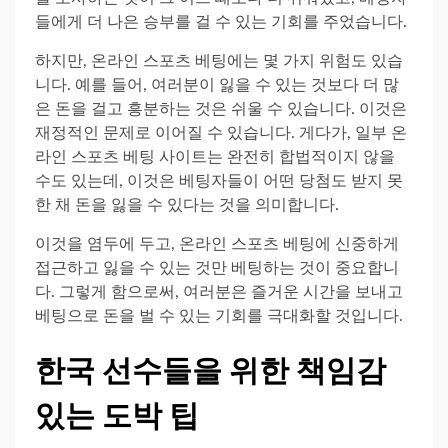
들에게 더 나은 승부를 걸 수 있는 기회를 주었습니다.
하지만, 온라인 스포츠 베팅에는 몇 가지 위험도 있습
니다. 예를 들어, 여러분이 잃을 수 있는 것보다 더 많
은 돈을 걸고 흥분하는 것은 쉬울 수 있습니다. 이것은
재정적인 문제로 이어질 수 있습니다. 게다가, 일부 온
라인 스포츠 베팅 사이트는 완전히 합법적이지 않을
수도 있는데, 이것은 베팅자들이 어떤 당첨도 받지 못
한 채 돈을 잃을 수 있다는 것을 의미합니다.
이것을 염두에 두고, 온라인 스포츠 베팅에 신중하게
접근하고 잃을 수 있는 것만 베팅하는 것이 중요합니
다. 그렇게 함으로써, 여러분은 즐거운 시간을 보내고
베팅으로 돈을 벌 수 있는 기회를 극대화할 것입니다.
한국 선수들을 위한 책임감
있는 도박 팁