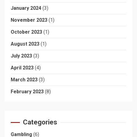
January 2024
(3)
November 2023
(1)
October 2023
(1)
August 2023
(1)
July 2023
(3)
April 2023
(4)
March 2023
(3)
February 2023
(8)
Categories
Gambling
(6)