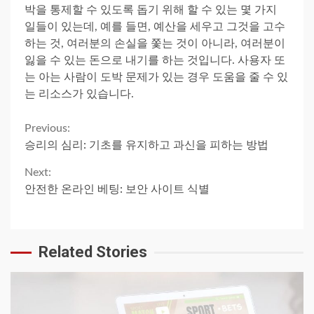
박을 통제할 수 있도록 돕기 위해 할 수 있는 몇 가지
일들이 있는데, 예를 들면, 예산을 세우고 그것을 고수
하는 것, 여러분의 손실을 쫓는 것이 아니라, 여러분이
잃을 수 있는 돈으로 내기를 하는 것입니다. 사용자 또
는 아는 사람이 도박 문제가 있는 경우 도움을 줄 수 있
는 리소스가 있습니다.
Continue
Previous:
승리의 심리: 기초를 유지하고 과신을 피하는 방법
Reading
Next:
안전한 온라인 베팅: 보안 사이트 식별
Related Stories