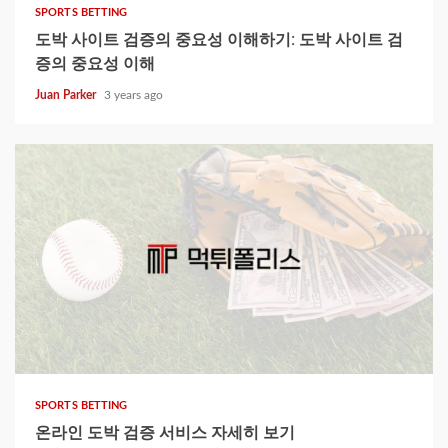
SPORTS BETTING
도박 사이트 검증의 중요성 이해하기: 도박 사이트 검
증의 중요성 이해
Juan Parker
3 years ago
SPORTS BETTING
온라인 도박 검증 서비스 자세히 보기