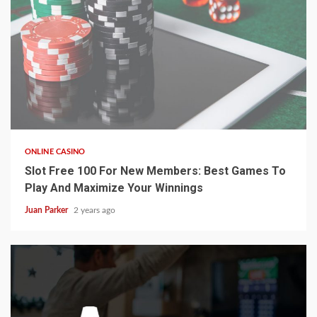
ONLINE CASINO
Slot Free 100 For New Members: Best Games To
Play And Maximize Your Winnings
Juan Parker
2 years ago