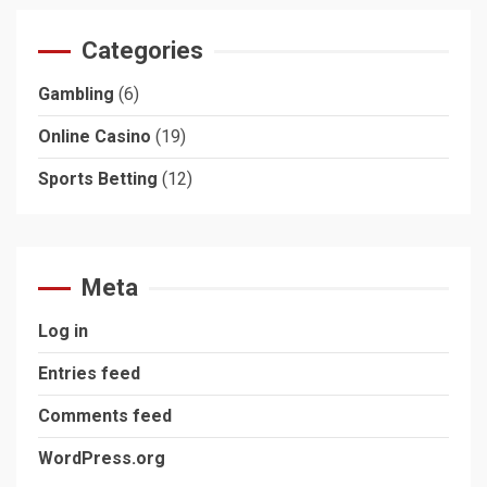
Categories
Gambling
(6)
Online Casino
(19)
Sports Betting
(12)
Meta
Log in
Entries feed
Comments feed
WordPress.org