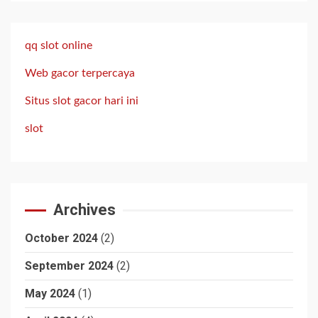
qq slot online
Web gacor terpercaya
Situs slot gacor hari ini
slot
Archives
October 2024
(2)
September 2024
(2)
May 2024
(1)