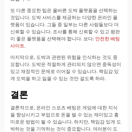
또 다른 중요한 팁은 올바른 도박 플랫폼을 선택하는
것입니다. 도박 서비스를 제공하는 다양한 온라인 플
랫폼이 있습니다. 그들 중 일부는 다른 사람들보다 더
신뢰할 수 있습니다. 조사를 통해 신뢰할 수 있고 평판
이 좋은 플랫폼을 선택해야 합니다. 보다:
안전한 배팅
사이트
.
마지막으로, 도박과 관련된 위험을 인식하는 것도 중
요합니다. 도박은 적절하게 관리되지 않으면 중독성이
있고 재정적인 문제로 이어질 수 있습니다. 책임감 있
게 도박을 하고 잃을 수 있는 것만 걸도록 하라.
결론
결론적으로, 온라인 스포츠 베팅은 게임에 대한 지식
을 향상시키고 부업으로 돈을 벌 수 있는 재미있고 흥
미로운 방법이 될 수 있습니다. 하지만, 책임감 있게 도
박하는 것을 기억하는 것이 중요합니다. 여러분이 도