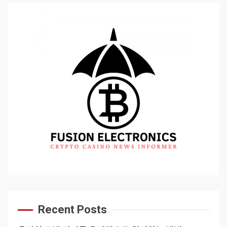
Recent Posts