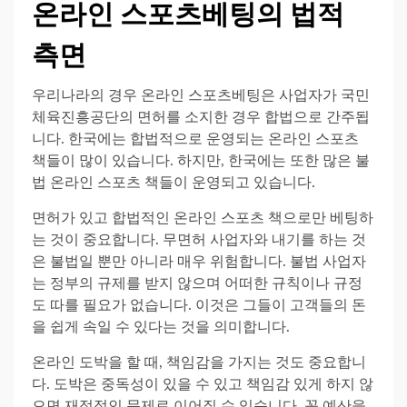
온라인 스포츠베팅의 법적
측면
우리나라의 경우 온라인 스포츠베팅은 사업자가 국민
체육진흥공단의 면허를 소지한 경우 합법으로 간주됩
니다. 한국에는 합법적으로 운영되는 온라인 스포츠
책들이 많이 있습니다. 하지만, 한국에는 또한 많은 불
법 온라인 스포츠 책들이 운영되고 있습니다.
면허가 있고 합법적인 온라인 스포츠 책으로만 베팅하
는 것이 중요합니다. 무면허 사업자와 내기를 하는 것
은 불법일 뿐만 아니라 매우 위험합니다. 불법 사업자
는 정부의 규제를 받지 않으며 어떠한 규칙이나 규정
도 따를 필요가 없습니다. 이것은 그들이 고객들의 돈
을 쉽게 속일 수 있다는 것을 의미합니다.
온라인 도박을 할 때, 책임감을 가지는 것도 중요합니
다. 도박은 중독성이 있을 수 있고 책임감 있게 하지 않
으면 재정적인 문제로 이어질 수 있습니다. 꼭 예산을