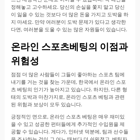
정해놓고 고수하세요. 당신의 손실을 쫓지 말고 당신
이 잃을 수 있는 것보다 더 많은 돈을 가지고 도박을 하
지 마세요. 만약 여러분이 도박 문제가 있다고 생각한
다면, 여러분을 도울 수 있는 많은 자원들이 있습니다.
온라인 스포츠베팅의 이점과
위험성
점점 더 많은 사람들이 그들이 좋아하는 스포츠 팀에
내기를 거는 것을 찾는 가운데, 한국에서 온라인 스포
츠 베팅의 인기가 높아지고 있습니다. 하지만, 다른 형
태의 도박과 마찬가지로, 온라인 스포츠 베팅과 관련
된 위험과 보상이 모두 있습니다.
긍정적인 면으로, 온라인 스포츠 베팅은 매우 재미있
을 수 있고 성공한 펀터들에게 추가적인 수입원을 제
공할 수 있습니다. 게다가, 인터넷 덕분에, 팀과 선수들
을 조사하는 것이 그 어느 때보다 더 쉬워졌고, 베팅자