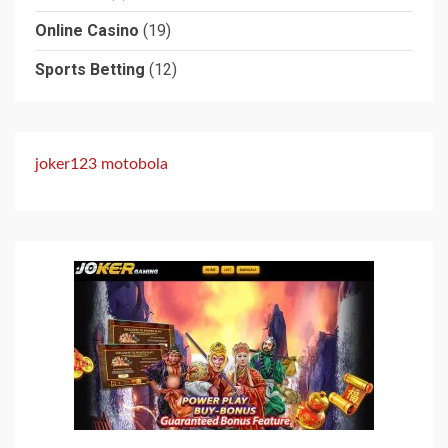
Online Casino
(19)
Sports Betting
(12)
joker123 motobola