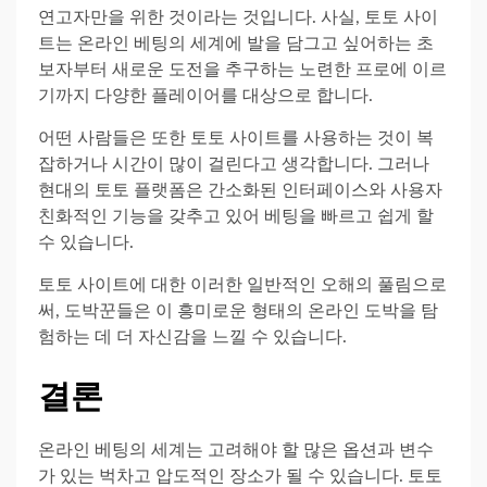
연고자만을 위한 것이라는 것입니다. 사실, 토토 사이
트는 온라인 베팅의 세계에 발을 담그고 싶어하는 초
보자부터 새로운 도전을 추구하는 노련한 프로에 이르
기까지 다양한 플레이어를 대상으로 합니다.
어떤 사람들은 또한 토토 사이트를 사용하는 것이 복
잡하거나 시간이 많이 걸린다고 생각합니다. 그러나
현대의 토토 플랫폼은 간소화된 인터페이스와 사용자
친화적인 기능을 갖추고 있어 베팅을 빠르고 쉽게 할
수 있습니다.
토토 사이트에 대한 이러한 일반적인 오해의 풀림으로
써, 도박꾼들은 이 흥미로운 형태의 온라인 도박을 탐
험하는 데 더 자신감을 느낄 수 있습니다.
결론
온라인 베팅의 세계는 고려해야 할 많은 옵션과 변수
가 있는 벅차고 압도적인 장소가 될 수 있습니다. 토토