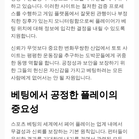
하고 있습니다. 이러한 사이트는 철저한 검증 프로세
스를 수행하고 게임 플랫폼에서 잘못된 관행이나 부정
직한 징후가 있는지 모니터링함으로써 플레이어가 베
팅 위치에 대해 정보에 입각한 결정을 내릴 수 있도록
지원합니다.
신뢰가 무엇보다 중요한 변화무쌍한 산업에서 토토 사
이트는 평평한 운동장을 추구하는 도박꾼들에게 귀중
한 동맹 역할을 합니다. 공정성과 보안을 보장하기 위
한 그들의 헌신은 자신감을 가지고 베팅하려는 모든
사람에게 없어서는 안 될 자원입니다.
베팅에서 공정한 플레이의
중요성
스포츠 베팅의 세계에서 페어 플레이는 업계 내에서
무결성과 신뢰를 보장하는 기본 원칙입니다. 펀터들이
유리한 결과를 기대하며 내기를 걸면서 관련된 모든