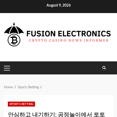
Skip
August 9, 2026
to
content
PRIMARY
MENU
Home
Sports Betting
SPORTS BETTING
안심하고 내기하기: 공정놀이에서 토토