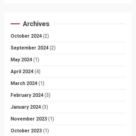
Archives
October 2024
(2)
September 2024
(2)
May 2024
(1)
April 2024
(4)
March 2024
(1)
February 2024
(3)
January 2024
(3)
November 2023
(1)
October 2023
(1)