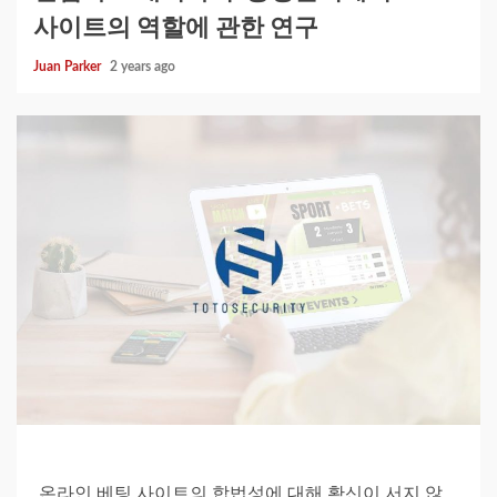
사이트의 역할에 관한 연구
Juan Parker
2 years ago
온라인 베팅 사이트의 합법성에 대해 확신이 서지 않