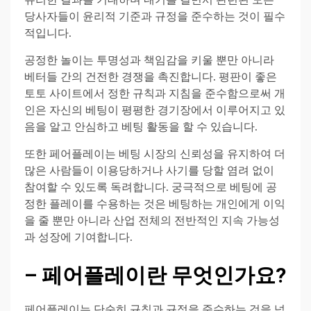
당사자들이 윤리적 기준과 규정을 준수하는 것이 필수
적입니다.
공정한 놀이는 투명성과 책임감을 키울 뿐만 아니라
베터들 간의 건전한 경쟁을 촉진합니다. 평판이 좋은
토토 사이트에서 정한 규칙과 지침을 준수함으로써 개
인은 자신의 베팅이 평평한 경기장에서 이루어지고 있
음을 알고 안심하고 베팅 활동을 할 수 있습니다.
또한 페어플레이는 베팅 시장의 신뢰성을 유지하여 더
많은 사람들이 이용당하거나 사기를 당할 염려 없이
참여할 수 있도록 독려합니다. 궁극적으로 베팅에 공
정한 플레이를 수용하는 것은 베팅하는 개인에게 이익
을 줄 뿐만 아니라 산업 전체의 전반적인 지속 가능성
과 성장에 기여합니다.
– 페어플레이란 무엇인가요?
페어플레이는 단순히 규칙과 규정을 준수하는 것을 넘