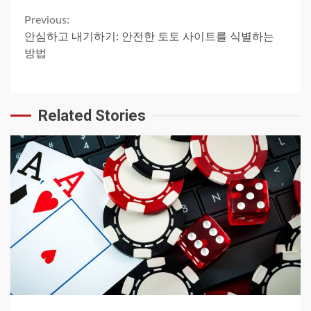
Continue
Previous:
안심하고 내기하기: 안전한 토토 사이트를 식별하는
Reading
방법
Related Stories