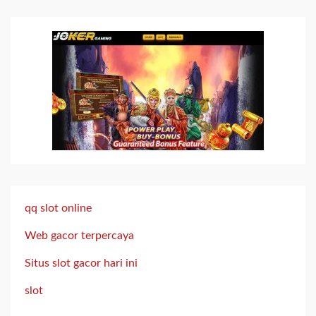
qq slot online
Web gacor terpercaya
Situs slot gacor hari ini
slot