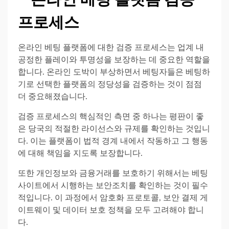
프로세스
온라인 베팅 플랫폼에 대한 검증 프로세스는 업계 내
공정한 플레이와 투명성을 보장하는 데 중요한 역할을
합니다. 온라인 도박이 부상하면서 베팅자들은 베팅하
기로 선택한 플랫폼의 정당성을 검증하는 것이 점점
더 중요해졌습니다.
검증 프로세스의 핵심적인 측면 중 하나는 평판이 좋
은 당국의 적절한 라이선스와 규제를 확인하는 것입니
다. 이는 플랫폼이 법적 경계 내에서 작동하고 그 행동
에 대해 책임을 지도록 보장합니다.
또한 개인정보와 금융거래를 보호하기 위해서는 베팅
사이트에서 시행하는 보안조치를 확인하는 것이 필수
적입니다. 이 과정에서 암호화 프로토콜, 보안 결제 게
이트웨이 및 데이터 보호 정책을 모두 고려해야 합니
다.