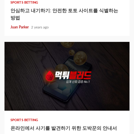
SPORTS BETTING
안심하고 내기하기: 안전한 토토 사이트를 식별하는
방법
Juan Parker
2 years ago
SPORTS BETTING
온라인에서 사기를 발견하기 위한 도박꾼의 안내서