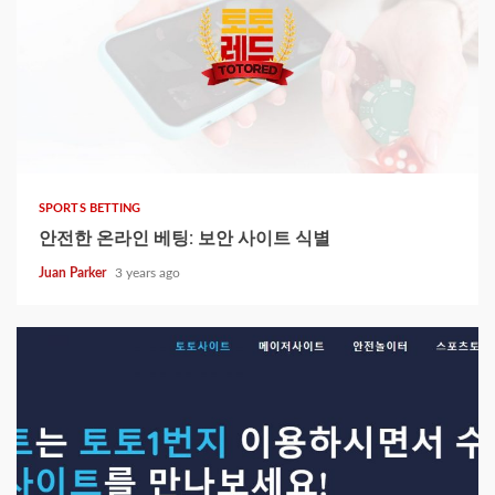
SPORTS BETTING
안전한 온라인 베팅: 보안 사이트 식별
Juan Parker
3 years ago