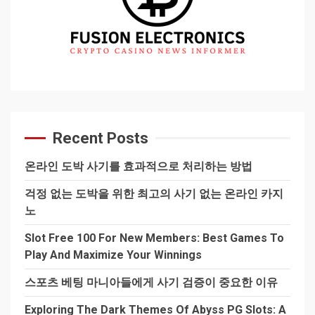
Recent Posts
온라인 도박 사기를 효과적으로 처리하는 방법
걱정 없는 도박을 위한 최고의 사기 없는 온라인 카지
노
Slot Free 100 For New Members: Best Games To
Play And Maximize Your Winnings
스포츠 베팅 마니아들에게 사기 검증이 중요한 이유
Exploring The Dark Themes Of Abyss PG Slots: A